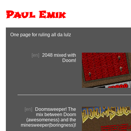
Paul Emik
One page for ruling all da lulz
[en]
2048 mixed with
Doom!
[en]
Doomsweeper! The
mix between Doom
(awesomeness) and the
minesweeper(boringness)!